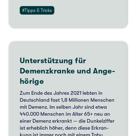
#Tipps & Tricks
Unterstützung für
Demenz­kran­ke und Ange­
hö­ri­ge
Zum Ende des Jahres 2021 lebten in
Deutsch­land fast 1,8 Mil­lio­nen Men­schen
mit Demenz. Im selben Jahr sind etwa
440.000 Men­schen im Alter 65+ neu an
einer Demenz erkrankt — die Dun­kel­zif­fer
ist erheb­lich höher, denn diese Erkran­
kung ist immer noch mit einem Tabu