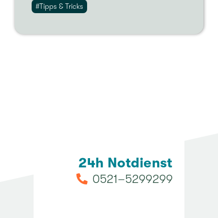
#Tipps & Tricks
24h Not­dienst
0521–5299299