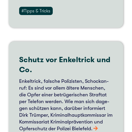
#Tipps & Tricks
Schutz vor Enkel­trick und
Co.
Enkel­trick, fal­sche Poli­zis­ten, Schock­an­
ruf: Es sind vor allem ältere Men­schen,
die Opfer einer betrügerischen Straf­tat
per Tele­fon werden. Wie man sich dage­
gen schützen kann, darüber infor­miert
Dirk Trümper, Kri­mi­nal­haupt­kom­mis­sar im
Kom­mis­sa­ri­at Kri­mi­nal­prä­ven­ti­on und
Opfer­schutz der Poli­zei Bie­le­feld.