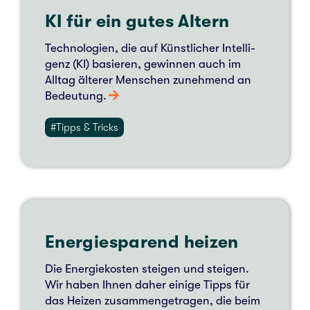
KI für ein gutes Altern
Tech­no­lo­gien, die auf Künst­li­cher Intel­li­
genz (KI) basie­ren, gewin­nen auch im
Alltag älte­rer Men­schen zuneh­mend an
Bedeu­tung.
#Tipps & Tricks
Ener­gie­spa­rend heizen
Die Ener­gie­kos­ten stei­gen und stei­gen.
Wir haben Ihnen daher einige Tipps für
das Heizen zusam­men­ge­tra­gen, die beim