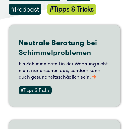
#Pod­cast
#Tipps & Tricks
Neu­tra­le Bera­tung bei
Schim­mel­pro­ble­men
Ein Schim­mel­be­fall in der Woh­nung sieht
nicht nur unschön aus, son­dern kann
auch gesund­heits­schäd­lich sein.
#Tipps & Tricks