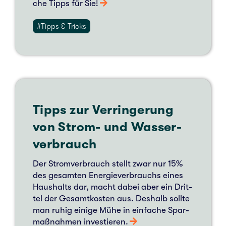
che Tipps für Sie!
#Tipps & Tricks
Tipps zur Ver­rin­ge­rung
von Strom- und Was­ser­
ver­brauch
Der Strom­ver­brauch stellt zwar nur 15%
des gesam­ten Ener­gie­ver­brauchs eines
Haus­halts dar, macht dabei aber ein Drit­
tel der Gesamt­kos­ten aus. Des­halb sollte
man ruhig einige Mühe in ein­fa­che Spar­
maß­nah­men inves­tie­ren.