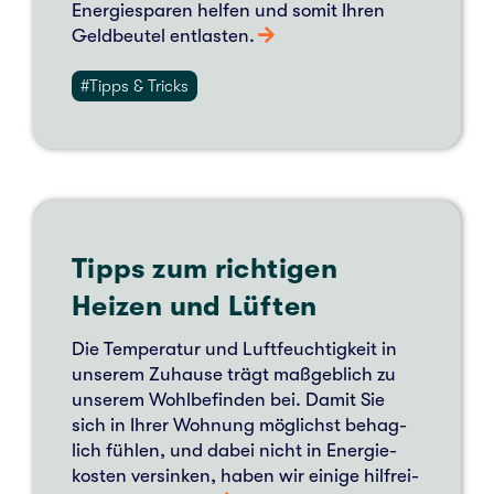
Ener­gie­spa­ren helfen und somit Ihren
Geld­beu­tel ent­las­ten.
#Tipps & Tricks
Tipps zum rich­ti­gen
Heizen und Lüften
Die Tem­pe­ra­tur und Luft­feuch­tig­keit in
unse­rem Zuhau­se trägt maß­geb­lich zu
unse­rem Wohl­be­fin­den bei. Damit Sie
sich in Ihrer Woh­nung mög­lichst behag­
lich fühlen, und dabei nicht in Ener­gie­
kos­ten ver­sin­ken, haben wir einige hilf­rei­