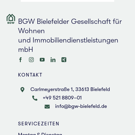
BGW Bie­le­fel­der Gesell­schaft für
Wohnen
und Immobilien­dienstleistungen
mbH
KON­TAKT
Carl­mey­er­stra­ße 1, 33613 Bie­le­feld
+49 521 8809–01
info@bgw-bielefeld.de
SER­VICE­ZEI­TEN
Montag & Diens­tag