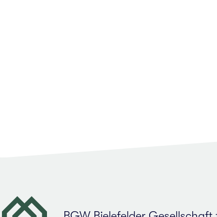
BGW Bie­le­fel­der Gesell­schaf