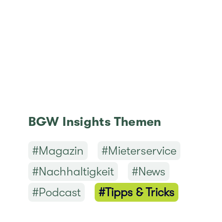
BGW Insights Themen
#Maga­zin
#Mie­ter­ser­vice
#Nach­hal­tig­keit
#News
#Pod­cast
#Tipps & Tricks