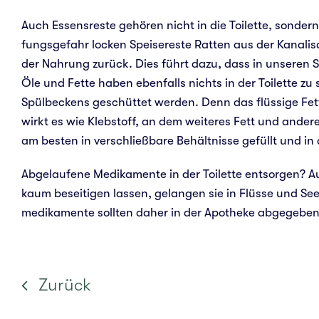
Auch Essens­res­te gehö­ren nicht in die Toi­let­te, son­de
fungs­ge­fahr locken Spei­se­res­te Ratten aus der Kana­li­s
der Nah­rung zurück. Dies führt dazu, dass in unse­ren
Öle und Fette haben eben­falls nichts in der Toi­let­te z
Spülbeckens geschüttet werden. Denn das flüssige Fett 
wirkt es wie Kleb­stoff, an dem wei­te­res Fett und andere 
am besten in ver­schließ­ba­re Behält­nis­se gefüllt und 
Abge­lau­fe­ne Medi­ka­men­te in der Toi­let­te ent­sor­gen?
kaum besei­ti­gen lassen, gelan­gen sie in Flüsse und See
me­di­ka­men­te soll­ten daher in der Apo­the­ke abge­ge­b
Zurück