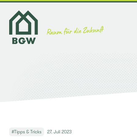
Zum
Inhalt
springen
Mieten
Wohnen
BGW Insights
Über uns
#Tipps & Tricks
27. Juli 2023
Kar­rie­re