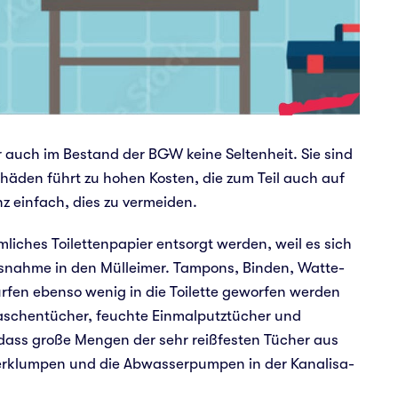
der auch im Bestand der BGW keine Sel­ten­heit. Sie sind
chä­den führt zu hohen Kosten, die zum Teil auch auf
 ein­fach, dies zu ver­mei­den.
­li­ches Toi­let­ten­pa­pier ent­sorgt werden, weil es sich
­nah­me in den Mülleimer. Tam­pons, Binden, Wat­te­
ürfen ebenso wenig in die Toi­let­te gewor­fen werden
ertaschentücher, feuch­te Einmalputztücher und
dass große Mengen der sehr reiß­fes­ten Tücher aus
 ver­klum­pen und die Abwas­ser­pum­pen in der Kana­li­sa­