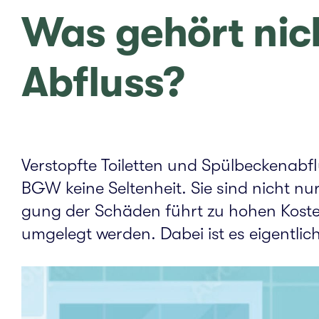
Was gehört nich
Abfluss?
Ver­stopf­te Toi­let­ten und Spülbeckenab
BGW keine Sel­ten­heit. Sie sind nicht nu
gung der Schä­den führt zu hohen Koste
umge­legt werden. Dabei ist es eigent­lich