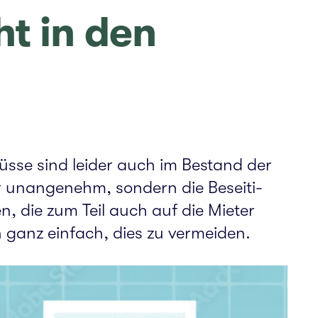
t in den
flüsse sind leider auch im Bestand der
r unan­ge­nehm, son­dern die Besei­ti­
n, die zum Teil auch auf die Mieter
 ganz ein­fach, dies zu ver­mei­den.