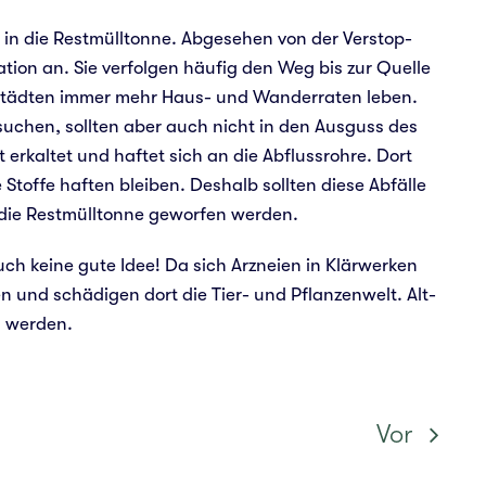
rn in die Restmülltonne. Abge­se­hen von der Ver­stop­
a­ti­on an. Sie ver­fol­gen häufig den Weg bis zur Quelle
 Städ­ten immer mehr Haus- und Wan­der­ra­ten leben.
u suchen, soll­ten aber auch nicht in den Aus­guss des
erkal­tet und haftet sich an die Abfluss­roh­re. Dort
Stoffe haften blei­ben. Des­halb soll­ten diese Abfäl­le
in die Restmülltonne gewor­fen werden.
 Auch keine gute Idee! Da sich Arz­nei­en in Klär­wer­ken
n und schä­di­gen dort die Tier- und Pflan­zen­welt. Alt­
en werden.
Vor