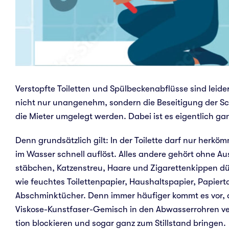
Ver­stopf­te Toi­let­ten und Spülbeckenabflüsse sind lei
nicht nur unan­ge­nehm, son­dern die Besei­ti­gung der S
die Mieter umge­legt werden. Dabei ist es eigent­lich ganz
Denn grund­sätz­lich gilt: In der Toi­let­te darf nur her­kömm
im Wasser schnell auf­löst. Alles andere gehört ohne Aus
stäb­chen, Kat­zen­streu, Haare und Ziga­ret­ten­kip­pen d
wie feuch­tes Toi­let­ten­pa­pier, Haus­halts­pa­pier, Papi
Abschminktücher. Denn immer häu­fi­ger kommt es vor, 
Vis­­ko­­se-Kunst­­­fa­­ser-Gemisch in den Abwas­ser­roh­ren
ti­on blo­ckie­ren und sogar ganz zum Still­stand brin­gen.