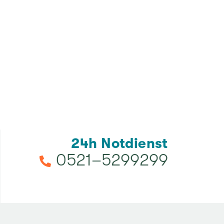
24h Not­dienst
0521–5299299