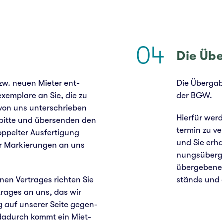
04
Die Übe
 bzw. neuen Mieter ent­
Die Über­ga­
xem­pla­re an Sie, die zu
der BGW.
on uns unter­schrie­ben
Hier­für wer
 bitte und über­sen­den den
ter­min zu ve
­pel­ter Aus­fer­ti­gung
und Sie erha
r Mar­kie­run­gen an uns
nungs­über­g
über­ge­be­ne
en Ver­tra­ges rich­ten Sie
stän­de und
tra­ges an uns, das wir
 auf unse­rer Seite gegen­
t dadurch kommt ein Miet­