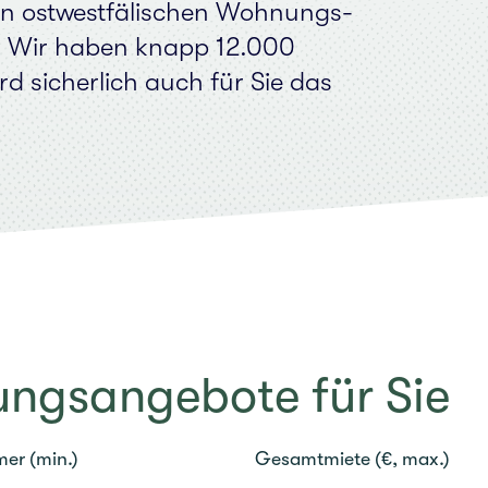
ost­west­fä­li­schen Woh­nungs­
­se! Wir haben knapp 12.000
d sicher­lich auch für Sie das
gs­an­ge­bo­te für Sie
er (min.)
Gesamt­mie­te (€, max.)