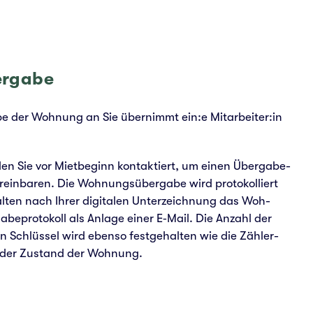
r­ga­be
be der Woh­nung an Sie über­nimmt ein:e Mitarbeiter:in
den Sie vor Miet­be­ginn kon­tak­tiert, um einen Über­ga­be­
r­ein­ba­ren. Die Woh­nungs­über­ga­be wird pro­to­kol­liert
l­ten nach Ihrer digi­ta­len Unter­zeich­nung das Woh­
a­be­pro­to­koll als Anlage einer E‑Mail. Die Anzahl der
n Schlüs­sel wird ebenso fest­ge­hal­ten wie die Zäh­ler­
 der Zustand der Woh­nung.