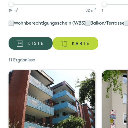
19 m²
82 m²
1
Wohn­be­rech­ti­gungs­schein (WBS)
Balkon/Terrasse
LISTE
KARTE
11 Ergeb­nis­se