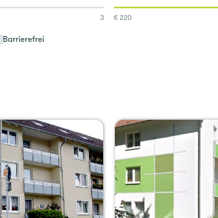
3
€ 220
Bar­rie­re­frei