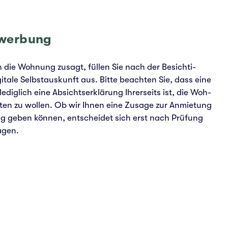
wer­bung
 die Woh­nung zusagt, füllen Sie nach der Besich­ti­
­ta­le Selbst­aus­kunft aus. Bitte beach­ten Sie, dass eine
dig­lich eine Absichts­er­klä­rung Ihrer­seits ist, die Woh­
ten zu wollen. Ob wir Ihnen eine Zusage zur Anmie­tung
g geben können, ent­schei­det sich erst nach Prü­fung
a­gen.