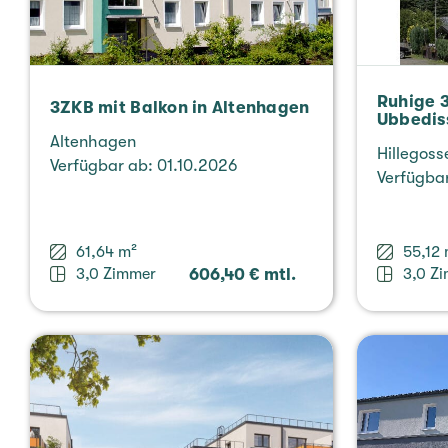
Ruhige 
3ZKB mit Balkon in Alten­ha­gen
Ubbe­dis
Alten­ha­gen
Hil­le­gos­
Ver­füg­bar ab: 01.10.2026
Ver­füg­b
61,64 m²
55,12 
3,0 Zimmer
606,40 € mtl.
3,0 Z