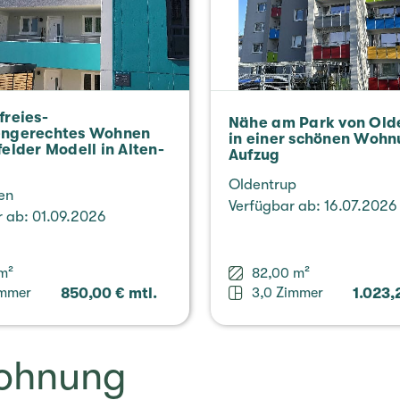
­frei­es-
Nähe am Park von Olde
engerechtes Wohnen
in einer schö­nen Woh­
­fel­der Modell in Alten­
Aufzug
Olden­trup
gen
Ver­füg­bar ab: 16.07.2026
ar ab: 01.09.2026
m²
82,00 m²
immer
850,00 € mtl.
3,0 Zimmer
1.023,
oh­nung