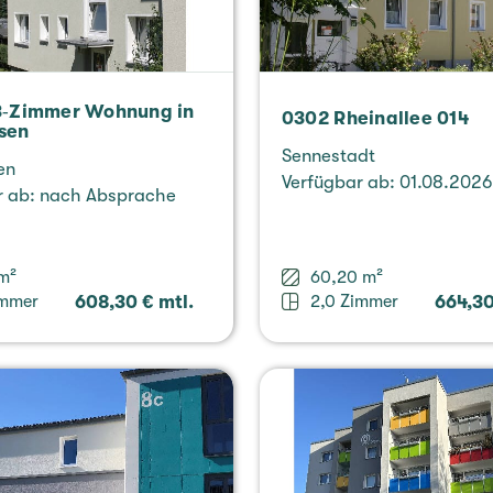
3‑Zimmer Woh­nung in
0302 Rhein­al­lee 014
­sen
Sen­ne­stadt
sen
Ver­füg­bar ab: 01.08.2026
ar ab: nach Abspra­che
m²
60,20 m²
immer
608,30 € mtl.
2,0 Zimmer
664,30