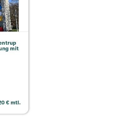
n­trup
nung mit
20 € mtl.