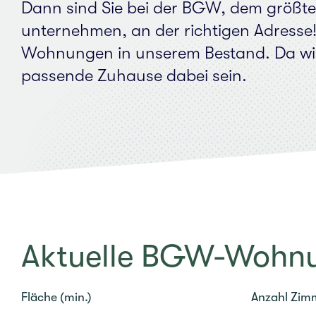
Dann sind Sie bei der BGW, dem größ­ten 
un­ter­neh­men, an der rich­ti­gen Adres
Woh­nun­gen in unse­rem Bestand. Da wir
pas­sen­de Zuhau­se dabei sein.
Aktu­el­le BGW-Woh­nun
Fläche (min.)
Anzahl Zimm