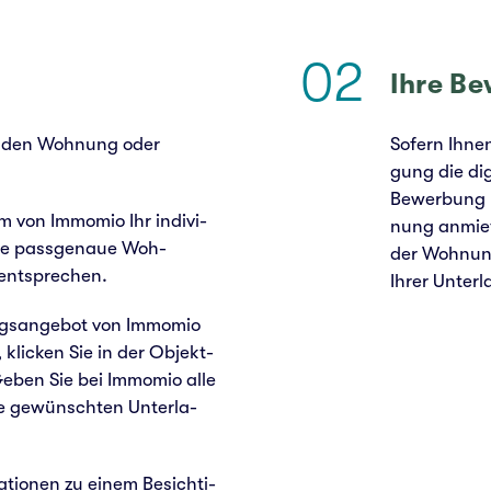
02
Ihre Be
n­den Woh­nung oder
Sofern Ihnen
gung die digi
Bewer­bung le
rm von Immo­mio Ihr indi­vi­
nung anmie­
 Sie pass­ge­naue Woh­
der Woh­nun
 ent­spre­chen.
Ihrer Unter­l
gs­an­ge­bot von Immo­mio
 kli­cken Sie in der Objekt­
Geben Sie bei Immo­mio alle
ie gewünsch­ten Unter­la­
­tio­nen zu einem Besich­ti­