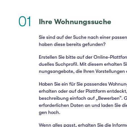
01
Ihre Woh­nungs­su­che
Sie sind auf der Suche nach einer pas­se
haben diese bereits gefun­den?
Erstel­len Sie bitte auf der Online-Platt­fo
du­el­les Such­pro­fil. Mit diesem erhal­ten
nungs­an­ge­bo­te, die Ihren Vor­stel­lun­gen
Haben Sie ein für Sie pas­sen­des Woh­nun
erhal­ten oder auf der Platt­form ent­deckt,
be­schrei­bung ein­fach auf „Bewer­ben“. 
erfor­der­li­chen Daten an und laden Sie d
gen hoch.
Wenn alles passt, erhal­ten Sie die Infor­ma