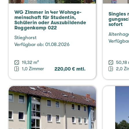
WG ZImmer in 4er Wohn­ge­
Sin­gles 
mein­schaft für Stu­den­tin,
gungs­sc
Schü­le­rin oder Aus­zu­bil­den­de
sofort
Rog­gen­kamp 022
Alten­ha­
Stieg­horst
Ver­füg­b
Ver­füg­bar ab: 01.08.2026
19,32 m²
50,18
1,0 Zimmer
220,00 € mtl.
2,0 Z