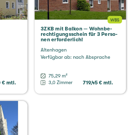
WBS
3ZKB mit Balkon — Wohn­be­
rech­ti­gungs­schein für 3 Per­so­
nen erfor­der­lich!
Alten­ha­gen
Ver­füg­bar ab: nach Abspra­che
75,29 m²
 € mtl.
3,0 Zimmer
719,45 € mtl.