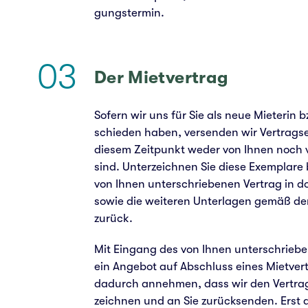
gungs­ter­min.
03
Der Miet­ver­trag
Sofern wir uns für Sie als neue Mie­te­rin
schie­den haben, ver­sen­den wir Ver­trags­e
diesem Zeit­punkt weder von Ihnen noch v
sind. Unter­zeich­nen Sie diese Exem­pla­re
von Ihnen unter­schrie­be­nen Ver­trag in dop
sowie die wei­te­ren Unter­la­gen gemäß de
zurück.
Mit Ein­gang des von Ihnen unter­schrie­be­n
ein Ange­bot auf Abschluss eines Miet­ver­
dadurch anneh­men, dass wir den Ver­trag
zeich­nen und an Sie zurück­sen­den. Ers