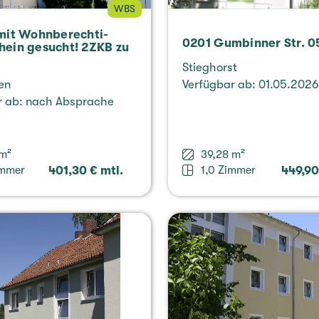
WBS
mit Wohn­be­rech­ti­
0201 Gum­bin­ner Str. 0
hein gesucht! 2ZKB zu
Stieg­horst
gen
Ver­füg­bar ab: 01.05.2026
ar ab: nach Abspra­che
 m²
39,28 m²
immer
401,30 € mtl.
1,0 Zimmer
449,90