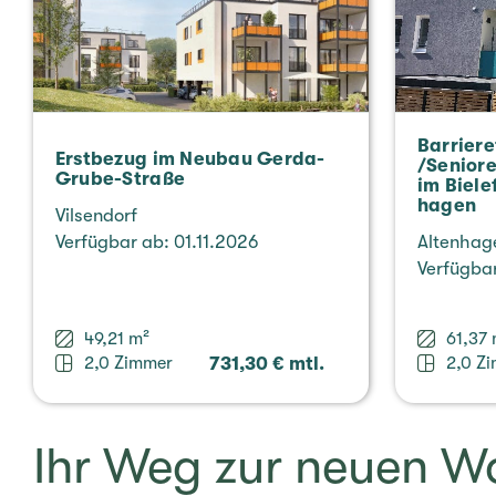
Bar­rie­re
Erst­be­zug im Neubau Gerda-
/Senior
Grube-Straße
im Bie­le
ha­gen
Vil­sen­dorf
Ver­füg­bar ab: 01.11.2026
Alten­ha­
Ver­füg­b
49,21 m²
61,37 
2,0 Zimmer
731,30 € mtl.
2,0 Z
Ihr Weg zur neuen W