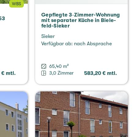
WBS
Gepfleg­te 3‑Zim­mer-Woh­nung
53
mit sepa­ra­ter Küche in Bie­le­
feld-Sieker
Sieker
Ver­füg­bar ab: nach Abspra­che
65,40 m²
 € mtl.
3,0 Zimmer
583,20 € mtl.