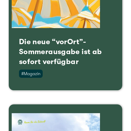
Die neue “vorOrt”-
Sommerausgabe ist ab
sofort ver­füg­bar
#Maga­zin