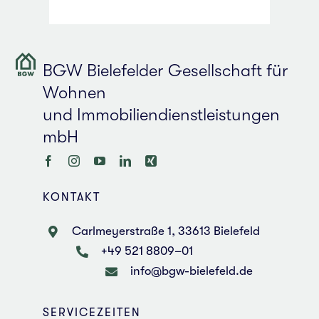
BGW Bie­le­fel­der Gesell­schaft für
Wohnen
und Immobilien­dienstleistungen
mbH
KON­TAKT
Carl­mey­er­stra­ße 1, 33613 Bie­le­feld
+49 521 8809–01
info@bgw-bielefeld.de
SER­VICE­ZEI­TEN