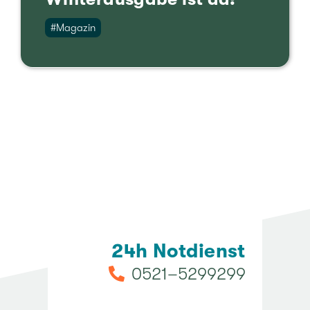
#Maga­zin
24h Not­dienst
0521–5299299