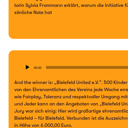
to­rin Sylvia From­mann erklärt, warum die Initia­ti­ve 
sön­li­che Note hat
Audio-
00:00
Player
And the winner is: „Bie­le­feld United e.V.“. 500 Kind
von den Ehren­amt­li­chen des Ver­eins jede Woche er
wie Fair­play, Tole­ranz und respekt­vol­ler Umgang mit­e
und Jeder kann an den Ange­bo­ten von „Bie­le­feld Uni
Jury war sich einig: Hier wird groß­ar­ti­ge ehren­amt­li­
Bie­le­feld – für Bie­le­feld. Ver­bun­den ist die Aus­zeic
in Höhe von 6.000,00 Euro.