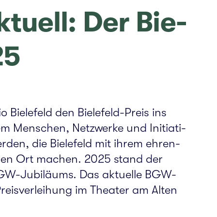
u­ell: Der Bie­­
25
­le­feld den Bie­le­feld-Preis ins
m Men­schen, Netz­wer­ke und Initia­ti­
rden, die Bie­le­feld mit ihrem ehren­
e­ren Ort machen. 2025 stand der
GW-Jubi­lä­ums. Das aktu­el­le BGW-
 Preis­ver­lei­hung im Thea­ter am Alten