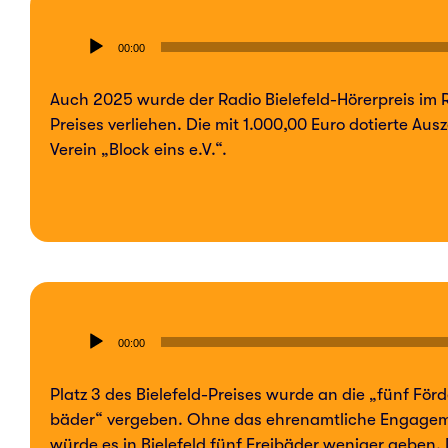
Audio-
00:00
Player
Auch 2025 wurde der Radio Bie­­le­­feld-Hörer­­preis im R
Prei­­ses ver­lie­hen. Die mit 1.000,00 Euro dotier­te Au
Verein „Block eins e.V.“.
Audio-
00:00
Player
Platz 3 des Bie­­le­­feld-Prei­­ses wurde an die „fünf För­der
bä­der“ ver­ge­ben. Ohne das ehren­amt­li­che Enga­ge­m
würde es in Bie­le­feld fünf Frei­bä­der weni­ger geben. D