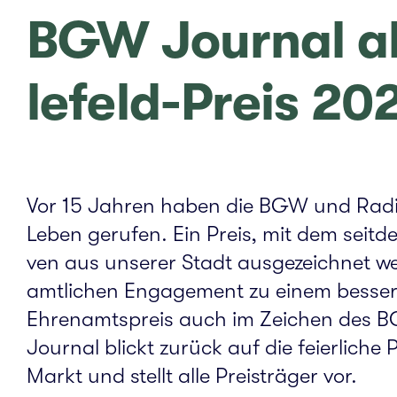
BGW Jour­nal akt
le­­feld-Preis 20
Vor 15 Jahren haben die BGW und Radio Bie
Leben geru­fen. Ein Preis, mit dem seit­de
ven aus unse­rer Stadt aus­ge­zeich­net we
amt­li­chen Enga­ge­ment zu einem bes­s
Ehren­amts­preis auch im Zei­chen des B
Jour­nal blickt zurück auf die fei­er­li­che
Markt und stellt alle Preis­trä­ger vor.