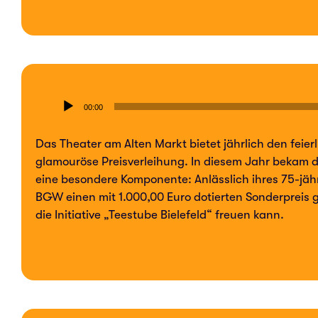
Audio-
00:00
Player
Das Thea­ter am Alten Markt bietet jähr­lich den fei­er
gla­mou­rö­se Preis­ver­lei­hung. In diesem Jahr bekam der
eine beson­de­re Kom­po­nen­te: Anläss­lich ihres 75-jäh­r
BGW einen mit 1.000,00 Euro dotier­ten Son­der­preis g
die Initia­ti­ve „Tee­stu­be Bie­le­feld“ freuen kann.