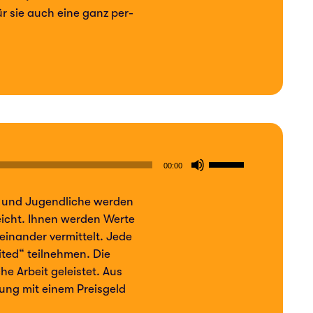
für sie auch eine ganz per­
zu
regeln.
Pfeiltasten
00:00
Hoch/Runter
er und Jugend­li­che werden
benutzen,
reicht. Ihnen werden Werte
um
in­an­der ver­mit­telt. Jede
die
ted“ teil­neh­men. Die
Lautstärke
che Arbeit geleis­tet. Aus
h­nung mit einem Preis­geld
zu