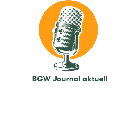
BGW Jour­nal aktu­ell