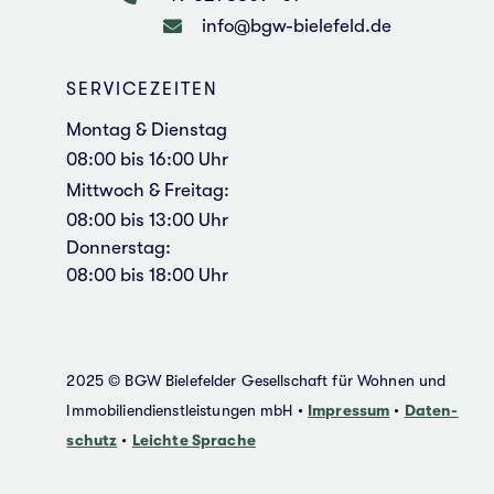
info@bgw-bielefeld.de
SER­VICE­ZEI­TEN
Montag & Diens­tag
08:00 bis 16:00 Uhr
Mitt­woch & Frei­tag:
08:00 bis 13:00 Uhr
Don­ners­tag:
08:00 bis 18:00 Uhr
2025 © BGW Bie­le­fel­der Gesell­schaft für Wohnen und
Immo­bi­li­en­dienst­leis­tun­gen mbH •
Impres­sum
•
Daten­
schutz
•
Leich­te Spra­che