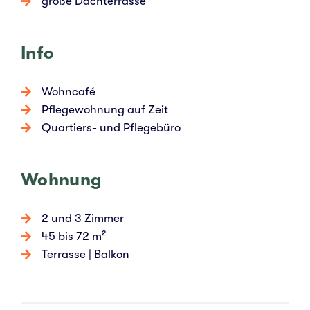
große Dach­ter­ras­se
Info
Wohn­ca­fé
Pfle­ge­woh­nung auf Zeit
Quar­tiers- und Pfle­ge­bü­ro
Woh­nung
2 und 3 Zimmer
45 bis 72 m²
Ter­ras­se | Balkon