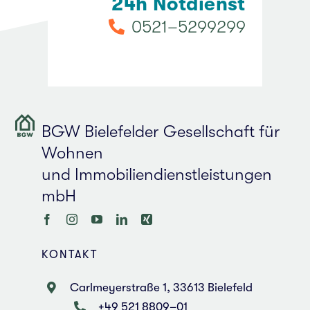
24h Not­dienst
0521–5299299
BGW Bie­le­fel­der Gesell­schaft für
Wohnen
und Immobilien­dienstleistungen
mbH
KON­TAKT
Carl­mey­er­stra­ße 1, 33613 Bie­le­feld
+49 521 8809–01