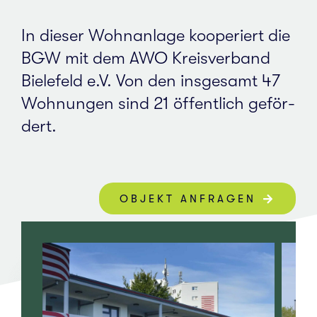
In dieser Wohn­an­la­ge koope­riert die
BGW mit dem AWO Kreis­ver­band
Bie­le­feld e.V. Von den ins­ge­samt 47
Woh­nun­gen sind 21 öffent­lich geför­
dert.
OBJEKT ANFRA­GEN