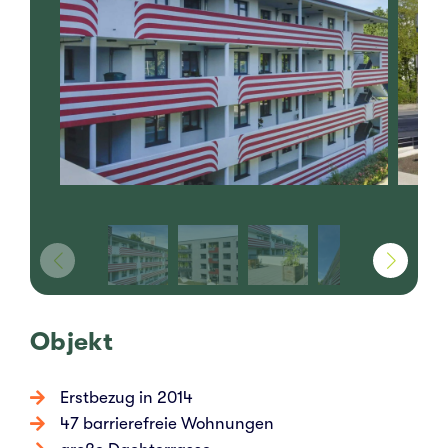
Objekt
Erst­be­zug in 2014
47 bar­rie­re­freie Woh­nun­gen